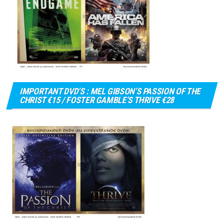
IMPORTANT DVD’S : MEL GIBSON’S PASSION OF THE
CHRIST €15 / FOSTER GAMBLE’S THRIVE €28