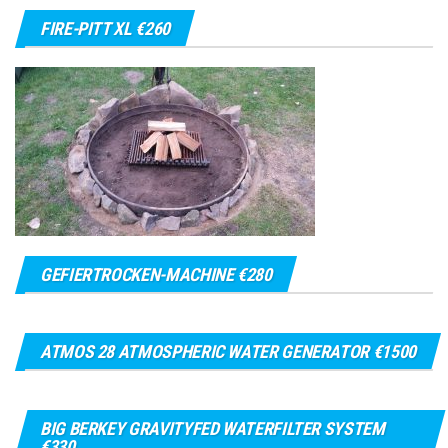
FIRE-PITT XL €260
GEFIERTROCKEN-MACHINE €280
ATMOS 28 ATMOSPHERIC WATER GENERATOR €1500
BIG BERKEY GRAVITYFED WATERFILTER SYSTEM
€330