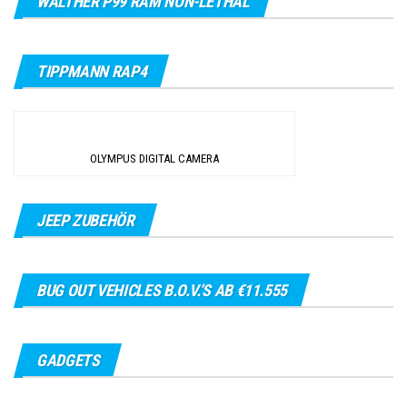
WALTHER P99 RAM NON-LETHAL
TIPPMANN RAP4
OLYMPUS DIGITAL CAMERA
JEEP ZUBEHÖR
BUG OUT VEHICLES B.O.V.’S AB €11.555
GADGETS