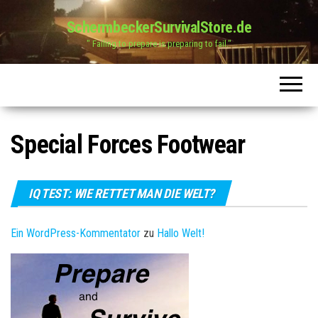
SchermbeckerSurvivalStore.de
" Failing to prepare is preparing to fail."
Special Forces Footwear
IQ TEST: WIE RETTET MAN DIE WELT?
Ein WordPress-Kommentator
zu
Hallo Welt!