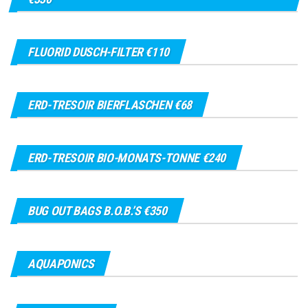
FLUORID DUSCH-FILTER €110
ERD-TRESOIR BIERFLASCHEN €68
ERD-TRESOIR BIO-MONATS-TONNE €240
BUG OUT BAGS B.O.B.’S €350
AQUAPONICS