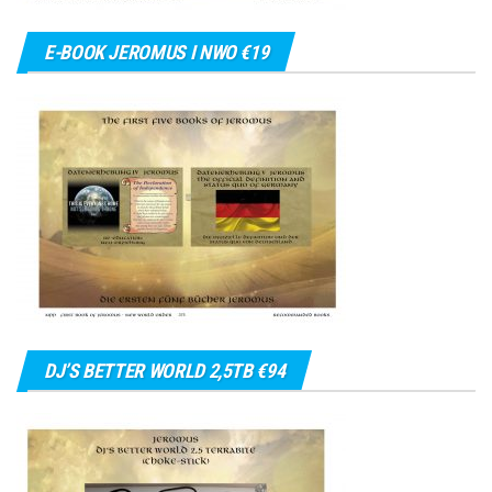
E-BOOK JEROMUS I NWO €19
DJ’S BETTER WORLD 2,5TB €94