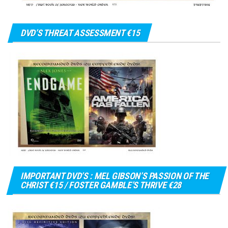
DVD’S THREAT ASSESSMENT €15
IMPORTANT DVD’S : MEL GIBSON’S PASSION OF THE
CHRIST €15 / FOSTER GAMBLE’S THRIVE €28