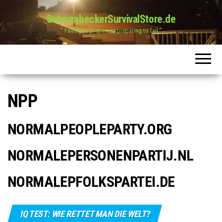
SchermbeckerSurvivalStore.de
" Failing to prepare is preparing to fail."
NPP
NORMALPEOPLEPARTY.ORG
NORMALEPERSONENPARTIJ.NL
NORMALEPFOLKSPARTEI.DE
IQ TEST: WIE RETTET MAN DIE WELT?