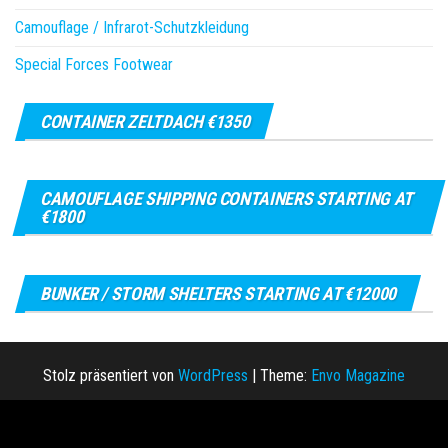
Camouflage / Infrarot-Schutzkleidung
Special Forces Footwear
CONTAINER ZELTDACH €1350
CAMOUFLAGE SHIPPING CONTAINERS STARTING AT
€1800
BUNKER / STORM SHELTERS STARTING AT €12000
Stolz präsentiert von
WordPress
|
Theme:
Envo Magazine