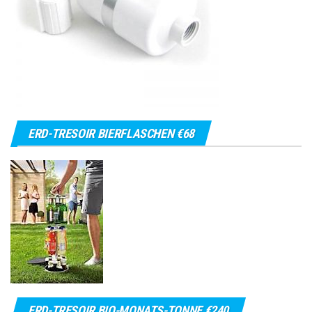
ERD-TRESOIR BIERFLASCHEN €68
ERD-TRESOIR BIO-MONATS-TONNE €240