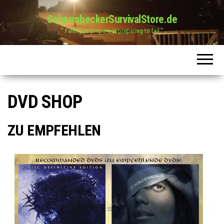
SchermbeckerSurvivalStore.de
" Failing to prepare is preparing to fail."
DVD SHOP
ZU EMPFEHLEN