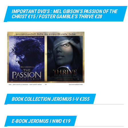
IMPORTANT DVD’S : MEL GIBSON’S PASSION OF THE
CHRIST €15 / FOSTER GAMBLE’S THRIVE €28
BOOK COLLECTION JEROMUS I-V €355
E-BOOK JEROMUS I NWO €19