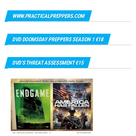
WWW.PRACTICALPREPPERS.COM
DVD DOOMSDAY PREPPERS SEASON 1 €18
DVD’S THREAT ASSESSMENT €15