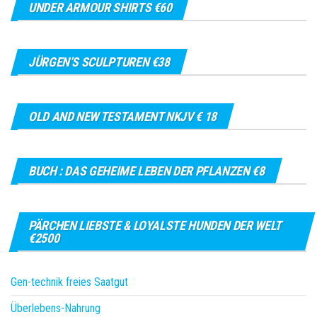
UNDER ARMOUR SHIRTS €60
JÜRGEN’S SCULPTUREN €38
OLD AND NEW TESTAMENT NKJV € 18
BUCH : DAS GEHEIME LEBEN DER PFLANZEN €8
PÄRCHEN LIEBSTE & LOYALSTE HUNDEN DER WELT
€2500
Gen-technik freies Saatgut
Überlebens-Nahrung