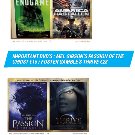
IMPORTANT DVD’S : MEL GIBSON’S PASSION OF THE
CHRIST €15 / FOSTER GAMBLE’S THRIVE €28