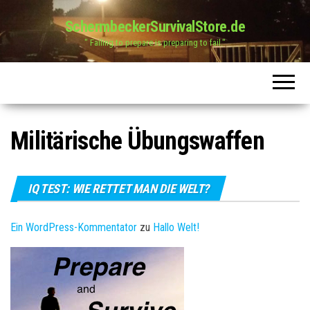
SchermbeckerSurvivalStore.de
" Failing to prepare is preparing to fail."
Militärische Übungswaffen
IQ TEST: WIE RETTET MAN DIE WELT?
Ein WordPress-Kommentator
zu
Hallo Welt!