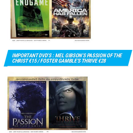
IMPORTANT DVD’S : MEL GIBSON’S PASSION OF THE
CHRIST €15 / FOSTER GAMBLE’S THRIVE €28