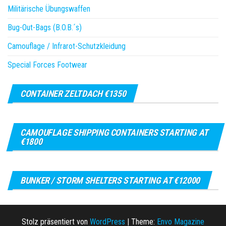
Militärische Übungswaffen
Bug-Out-Bags (B.O.B.´s)
Camouflage / Infrarot-Schutzkleidung
Special Forces Footwear
CONTAINER ZELTDACH €1350
CAMOUFLAGE SHIPPING CONTAINERS STARTING AT
€1800
BUNKER / STORM SHELTERS STARTING AT €12000
Stolz präsentiert von
WordPress
|
Theme:
Envo Magazine