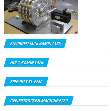
ENVIROFIT MINI KAMIN €135
HOLZ-KAMIN €475
FIRE-PITT XL €260
GEFIERTROCKEN-MACHINE €280