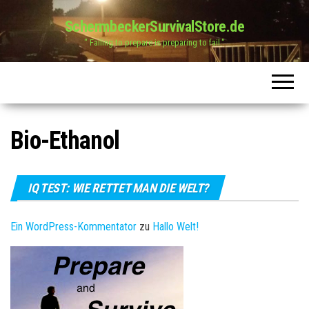
SchermbeckerSurvivalStore.de
" Failing to prepare is preparing to fail."
Bio-Ethanol
IQ TEST: WIE RETTET MAN DIE WELT?
Ein WordPress-Kommentator
zu
Hallo Welt!