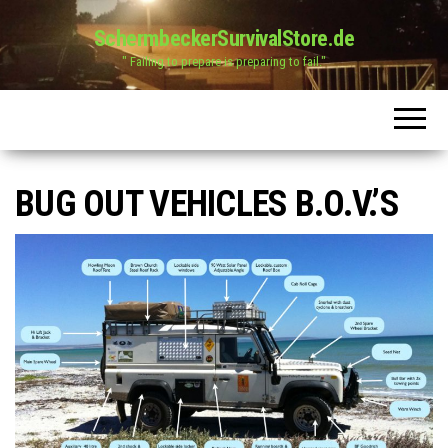
SchermbeckerSurvivalStore.de
" Failing to prepare is preparing to fail."
BUG OUT VEHICLES B.O.V.’S