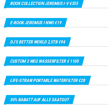
BOOK COLLECTION JEROMUS I-V €355
E-BOOK JEROMUS I NWO €19
DJ’S BETTER WORLD 2,5TB €94
CUSTOM 3 WEG WASSERFILTER € 1100
LIFE-STRAW PORTABLE WATERFILTER €28
50% RABATT AUF ALLE SAATGUT