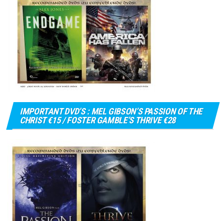
IMPORTANT DVD’S : MEL GIBSON’S PASSION OF THE
CHRIST €15 / FOSTER GAMBLE’S THRIVE €28