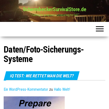
SchermbeckerSurvivalStore.de
" Failing to prepare is preparing to fail."
Daten/Foto-Sicherungs-
Systeme
IQ TEST: WIE RETTET MAN DIE WELT?
Ein WordPress-Kommentator
zu
Hallo Welt!