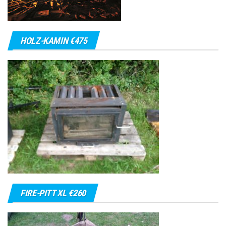
HOLZ-KAMIN €475
FIRE-PITT XL €260